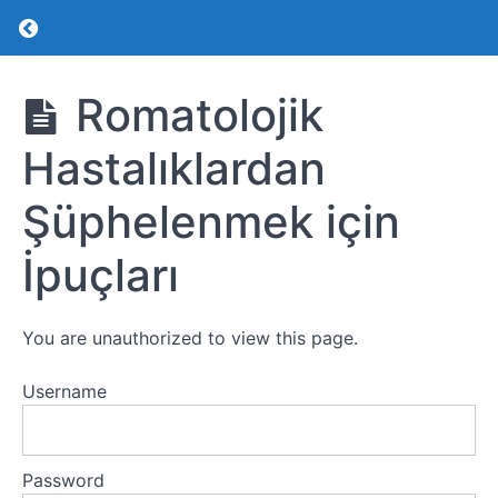
Return to course: Pediatrik Romatoloji
Pediatrik
Romatolojik
Romatoloji
Hastalıklardan
Romatoloji
Şüphelenmek için
Romatolojik
İpuçları
Hastalıklardan
Şüphelenmek
için İpuçları
You are unauthorized to view this page.
Artritli
Çocuğa
Username
Yaklaşım
Jüvenil
İdiopatik
Password
Artrit