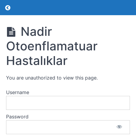
Return to course: Pediatrik Romatoloji
Pediatrik
Nadir
Romatoloji
Otoenflamatuar
Romatoloji
Hastalıklar
Romatolojik
Hastalıklardan
Şüphelenmek
You are unauthorized to view this page.
için İpuçları
Username
Artritli
Çocuğa
Yaklaşım
Password
Jüvenil
İdiopatik
Artrit