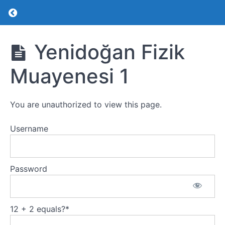
Return to course: Yenidoğan
Yenidoğan
Yenidoğan Fizik
Muayenesi 1
Yenidoğan
Yenidoğan
You are unauthorized to view this page.
Sepsisi
Username
Yenidoğanda
Girişimsel
İşlemler 1
Password
Yenidoğanda
Girişimsel
İşlemler 2
12 + 2 equals?
*
Yenidoğan