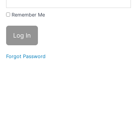
Entübasyonu
Remember Me
Yenidoğan
Entübasyonu
Pratik
Neonatal
Resüsitasyonu
Forgot Password
Yenidoğan
Sarılıklarına
Yaklaşım
Hipoksik
İskemik
Ensefalopati
Yenidoğanda
Üç Hipo
Yenidoğan
Fizik