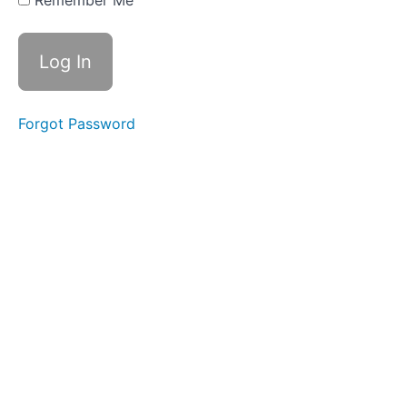
Remember Me
Menenjitler
Nonepileptik
Olaylar
Forgot Password
Nörolojik
Muayene