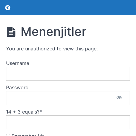
Return to course: Pediatrik Nöroloji
Pediatrik
Menenjitler
Nöroloji
You are unauthorized to view this page.
Nöroloji
Akut
Username
Bilinç
Değişikliğine
Yaklaşım
Password
Çocuklarda
Nöromotor
Gelişim
14 + 3 equals?
*
Ensefalitler
Febril
Konvülziyon