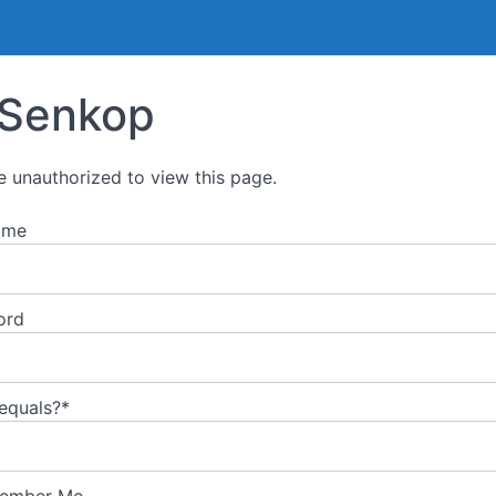
Senkop
e unauthorized to view this page.
ame
ord
 equals?
*