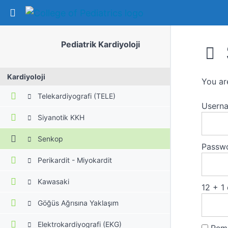
Return to course: Pediatrik Kardiyoloji
Pediatrik Kardiyoloji
Kardiyoloji
You ar
Telekardiyografi (TELE)
Usern
Siyanotik KKH
Senkop
Passw
Perikardit - Miyokardit
Kawasaki
12 + 1
Göğüs Ağrısına Yaklaşım
Elektrokardiyografi (EKG)