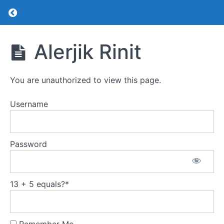
Return to course: Pediatrik Alerji
Pediatrik
Alerjik Rinit
Alerji
You are unauthorized to view this page.
Pediatrik
Alerji
Username
Alerjide
Tanı Testleri
ve
Yorumlanması
Password
Atopik
Dermatiti
Olan
13 + 5 equals?
*
Çocuğa
Yaklaşım
Alerjik