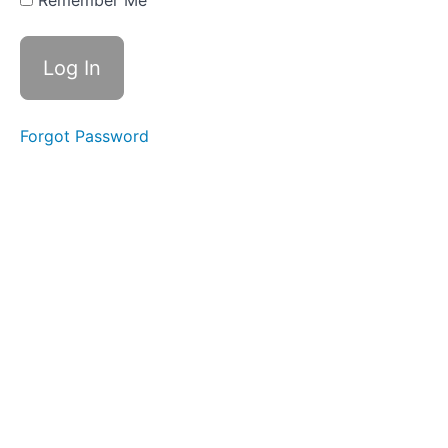
Remember Me
Rinit
Astım
Besin
Alerjileri
Forgot Password
Anafilaksi
Eozinofilik
Özofajit
İlaç
Alerjisi
Hışıltı
Böcek
Isırıkları