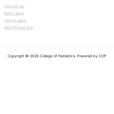
Oturum aç
:
Kayıt akışı
Yorum akışı
WordPress.org
Copyright © 2026
College of Pediatrics
. Powered by COP